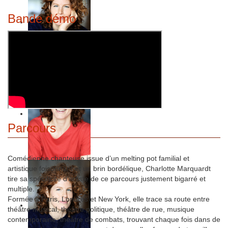
Bande démo
Parcours
Comédienne chanteuse issue d’un melting pot familial et
artistique foisonnant et un brin bordélique, Charlotte Marquardt
tire sa spécificité d’artiste de ce parcours justement bigarré et
multiple.
Formée à Paris, Londres et New York, elle trace sa route entre
théâtre musical, théâtre politique, théâtre de rue, musique
contemporaine, théâtre de combats, trouvant chaque fois dans de