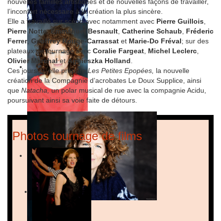
nouvelles familles artistiques et de nouvelles façons de travailler,
l’inconfort nécessaire à la création la plus sincère.
Elle a travaillé sur scène avec notamment avec
Pierre Guillois
,
Pierre Notte
,
Emmanuel Besnault
,
Catherine Schaub
,
Fréderic
Ferrer
,
Geoffrey Rouge-Carrassat
et
Marie-Do Fréval
; sur des
plateaux de tournage avec
Coralie Fargeat
,
Michel Leclerc
,
Olivier Marchal
et
Agnieszka Holland
.
Ces jours-ci, elle prépare
Les Petites Epopées,
la nouvelle
création de la Compagnie d’acrobates Le Doux Supplice, ainsi
que
Natacha,
un polar musical de rue
avec la compagnie Acidu,
poursuivant ainsi sa voie faite de détours.
Photos tournage de films