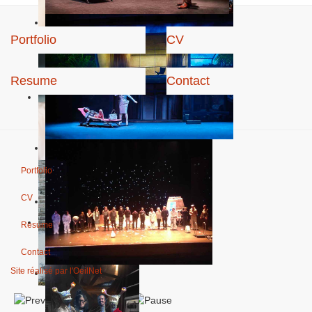
Portfolio
CV
Resume
Contact
Portfolio
CV
Resume
Contact
Site réalisé par l'OeilNet